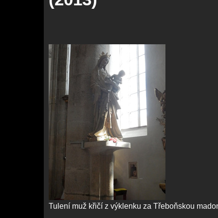
Tulení muž křičí z výklenku za Třeboňskou madon