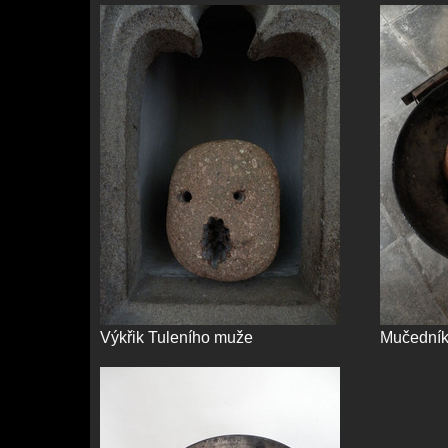
Výkřik Tuleního muže
Mučední