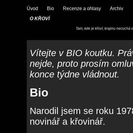
Úvod
Bio
Recenze a ohlasy
Archiv
O KŘOVÍ
Tam, kde je křoví, krajinu necuchá ví
Vítejte v BIO koutku. Pr
nejde, proto prosím omlu
konce týdne vládnout.
Bio
Narodil jsem se roku 197
novinář a křovinář.