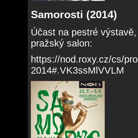
Samorosti (2014)
Účast na pestré výstavě,
pražský salon:
https://nod.roxy.cz/cs/pr
2014#.VK3ssMlVVLM