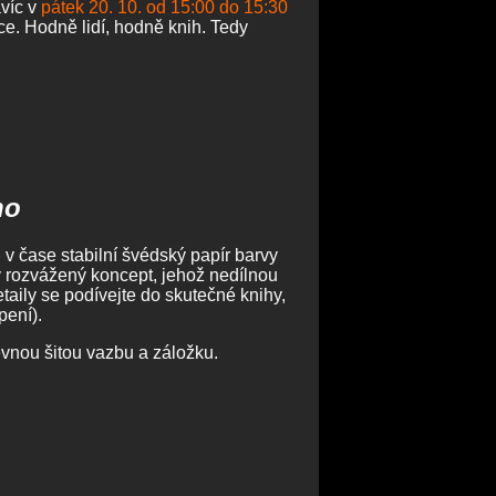
víc v
pátek 20. 10. od 15:00 do 15:30
e. Hodně lidí, hodně knih. Tedy
no
v čase stabilní švédský papír barvy
ný rozvážený koncept, jehož nedílnou
etaily se podívejte do skutečné knihy,
apení).
evnou šitou vazbu a záložku.