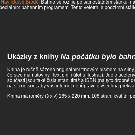
v Havlíčkově Brodě:
Bahno se rozlije po samostatném stánku, na
peciálním bahenním programem. Tento veletrh je podzimní stálic
Ukázky z knihy
Na počátku bylo bah
Kniha je ručně sázená originálním trnovým písmem na silný, 
čerstvé mamutoviny. Text plní i úlohu ilustrací. Jde o ucele
součástí jsou také čísla stran, tiráž a ISBN (na tyto drobné d
na síti nejsou, aby vás internet nepřipravil o všechna překv
Kniha má roměry (š x v) 165 x 220 mm, 108 stran, kvalitní p