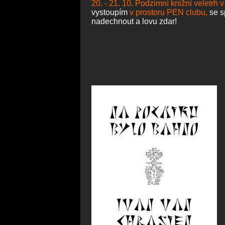
20. - 21. 10. Podzimní knižní veletrh 
vystoupím
v prostoru PEN clubu,
se s
nadechnout a lovu zdar!