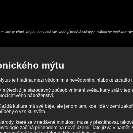
m, kde je křoví, krajinu necuchá vítr, voda jí nedělá vrásky a zvířata se mají kam skr
nického mýtu
Mýtus je hladina mezi vědomím a nevědomím, hluboké zrcadlo i
V mýtech žije starodávný způsob vnímání světa, který zrál v tepl
mocichtivého náboženství.
Každá kultura má své báje, ale jenom tam, kde lidé v zemi zakoře
příběhy o vzniku světa.
Národy, které se v nedávné minulosti musely přestěhovat, takové
mytologie začíná příchodem na nové území. Tato jizva v paměti 
„nedávno“ může být vzdálené déle, než tisíc let.