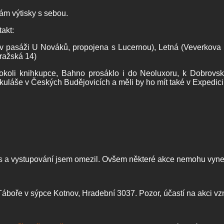
ám výtisky s sebou.
takt:
(v pasáži U Nováků, propojena s Lucernou), Letná (Veverkova
Pražská 14)
hokoli knihkupce, Bahno prosáklo i do Neoluxoru, k Dobrov
uláše v Českých Budějovicích a měli by ho mít také v Expedici 
is a vystupování jsem omezil. Ovšem některé akce nemohu vynec
v Táboře v sýpce Kotnov, Hradební 3037. Pozor, účastí na akci vzn