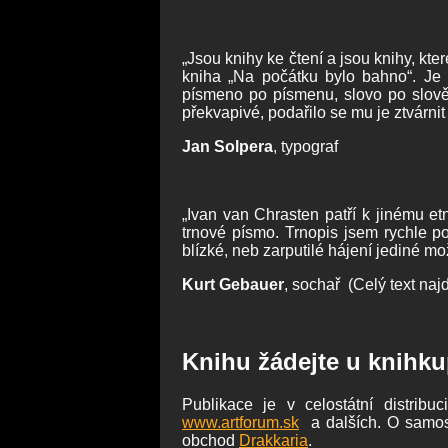
„Jsou knihy ke čtení a jsou knihy, kte
kniha „Na počátku bylo bahno“. Je z
písmeno po písmenu, slovo po slově v
překvapivé, podařilo se mu je ztvárnit
Jan Solpera
, typograf
„Ivan van Chrasten patří k jinému etn
trnové písmo. Trnopis jsem rychle po
blízké, neb zarputilé hájení jediné m
Kurt Gebauer
, sochař (Celý text naj
Knihu žádejte u knihkup
Publikace je v celostátní distri
www.artforum.sk
a dalších. O samost
obchod
Drakkaria
.