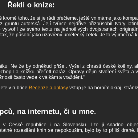
Řekli o knize:
ré kromě toho, že si je rádi přečteme, ještě vnímáme jako kompak
 gruntu autorská. Její tvůrce nejdříve přizpůsobil tvary lat
ytvořil ze svého textu na jednotlivých dvojstranách originál
 tak, že působí jako uzavřený umělecký celek. Je to výjimečná kni
iku. Ne že by odněkud přišel. Vyšel z chrastí české kotliny, al
chopil a knížku přečetl naráz. Opravy dějin stvoření světa a v
ožnosti často vede k válkám a vraždění.“
dete v rubrice
Recenze a ohlasy
vstup je na horním okraji stránk
ců, na internetu, či u mne.
buci v České republice i na Slovensku. Lze ji snadno obj
atné rozesílání knih se nepokouším, bylo by to příliš drahé.