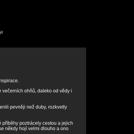
ýt.
nspirace.
e večerních ohňů, daleko od vědy i
nili pevněji než duby, rozkvetly
 příběhy poztrácely cestou a jejich
se někdy hojí velmi dlouho a ono