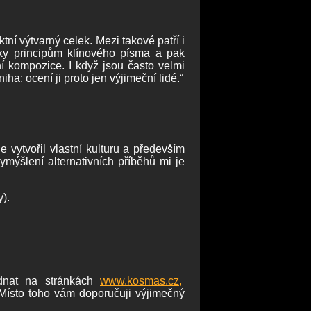
tní výtvarný celek. Mezi takové patří i
inky principům klínového písma a pak
ní kompozice. I když jsou často velmi
ha; ocení ji proto jen výjimeční lidé.“
e vytvořil vlastní kulturu a především
ymýšlení alternativních příběhů mi je
y).
ednat na stránkách
www.kosmas.cz,
 Místo toho vám doporučuji výjimečný