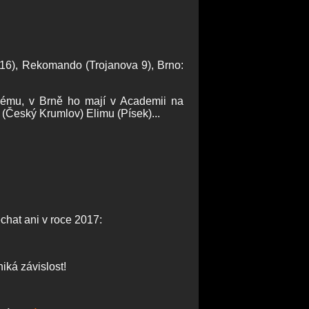
 16), Rekomando (Trojanova 9), Brno:
skému, v Brně ho mají v Academii na
(Český Krumlov) Elimu (Písek)...
hat ani v roce 2017:
iká závislost!