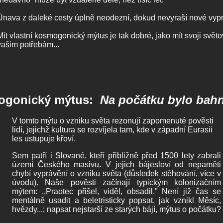
Únava z daleké cesty úplně neodezní, dokud nevyraší nové vypr
Mít vlastní kosmogonický mýtus je tak dobré, jako mít svoji svě
vašim potřebám...
mogonický mýtus:
Na počátku bylo bah
V tomto mýtu o vzniku světa rezonují zapomenuté pověsti
lidí, jejichž kultura se rozvíjela tam, kde v západní Eurasii
les ustupuje křoví.
Sem patří i Slované, kteří přibližně před 1500 lety zabrali
území Českého masivu. V jejich bájesloví od nepaměti
chybí vyprávění o vzniku světa (důsledek stěhování, více v
úvodu). Naše pověsti začínají typickým kolonizačním
mýtem: ,,Praotec přišel, viděl, obsadil." Není již čas se
mentálně usadit a beletristicky popsat, jak vznikl Měsíc,
hvězdy...; napsat nejstarší ze starých bájí, mýtus o počátku?